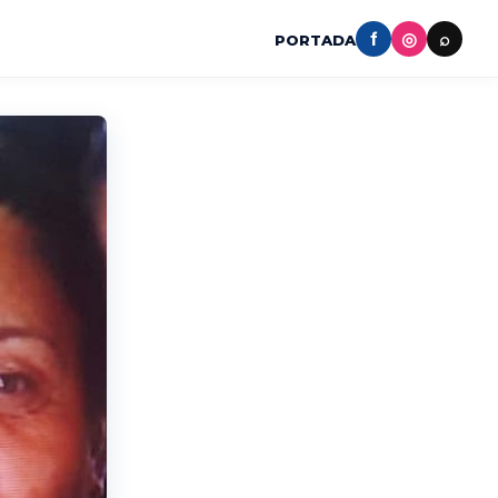
f
◎
⌕
PORTADA