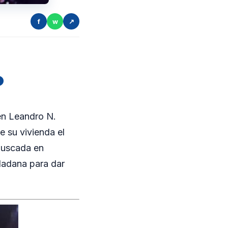
f
w
↗
o
en Leandro N.
e su vivienda el
buscada en
udadana para dar