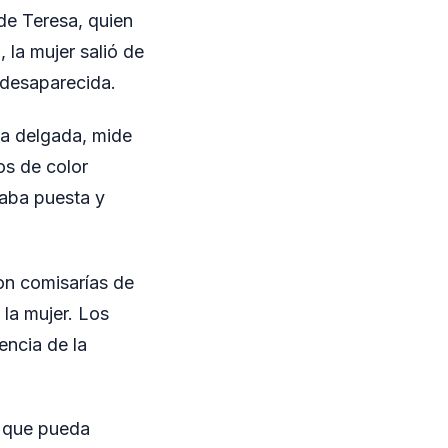
de Teresa, quien
la mujer salió de
 desaparecida.
ra delgada, mide
os de color
vaba puesta y
on comisarías de
 la mujer. Los
encia de la
n que pueda