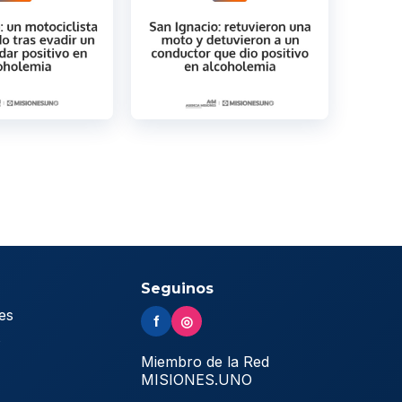
Seguinos
es
f
◎
s
Miembro de la Red
MISIONES.UNO