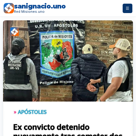
sanignacio.uno
☰
Red Misiones.uno