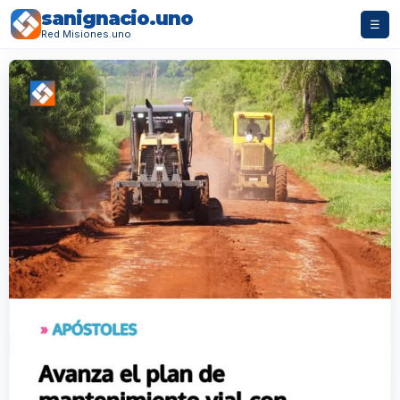
sanignacio.uno
☰
Red Misiones.uno