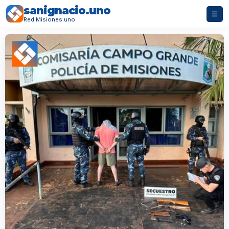
sanignacio.uno
☰
Red Misiones.uno