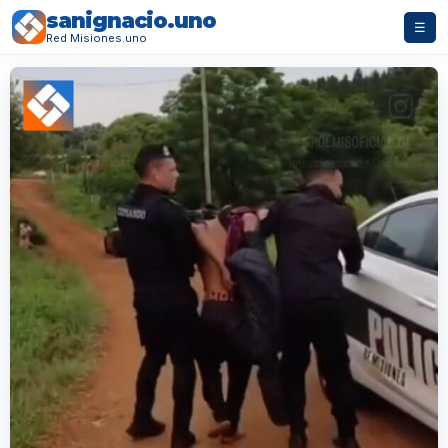
sanignacio.uno
☰
Red Misiones.uno