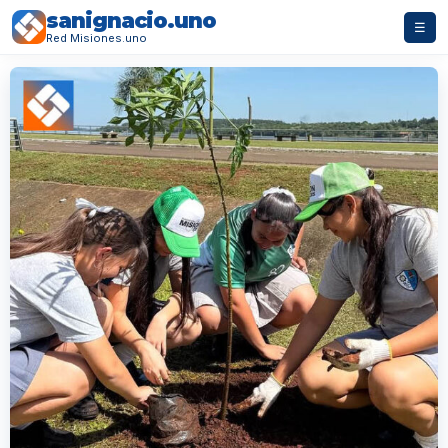
sanignacio.uno
☰
Red Misiones.uno