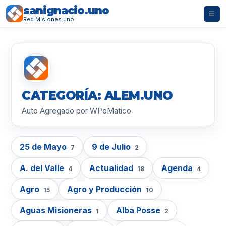
sanignacio.uno
☰
Red Misiones.uno
CATEGORÍA: ALEM.UNO
Auto Agregado por WPeMatico
25 de Mayo
9 de Julio
7
2
A. del Valle
Actualidad
Agenda
4
18
4
Agro
Agro y Producción
15
10
Aguas Misioneras
Alba Posse
1
2