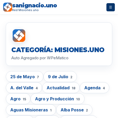
sanignacio.uno
☰
Red Misiones.uno
CATEGORÍA: MISIONES.UNO
Auto Agregado por WPeMatico
25 de Mayo
9 de Julio
7
2
A. del Valle
Actualidad
Agenda
4
18
4
Agro
Agro y Producción
15
10
Aguas Misioneras
Alba Posse
1
2