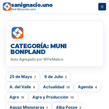
sanignacio.uno
☰
Red Misiones.uno
CATEGORÍA: MUNI
BONPLAND
Auto Agregado por WPeMatico
25 de Mayo
9 de Julio
7
2
A. del Valle
Actualidad
Agenda
4
18
4
Agro
Agro y Producción
15
10
Aguas Misioneras
Alba Posse
1
2