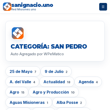
sanignacio.uno
☰
Red Misiones.uno
CATEGORÍA: SAN PEDRO
Auto Agregado por WPeMatico
25 de Mayo
9 de Julio
7
2
A. del Valle
Actualidad
Agenda
4
18
4
Agro
Agro y Producción
15
10
Aguas Misioneras
Alba Posse
1
2