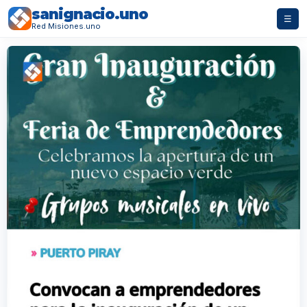
sanignacio.uno
☰
Red Misiones.uno