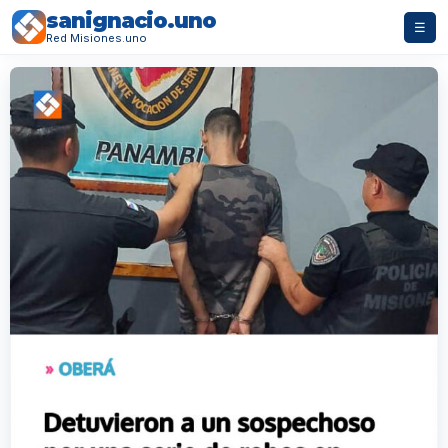
sanignacio.uno
☰
Red Misiones.uno