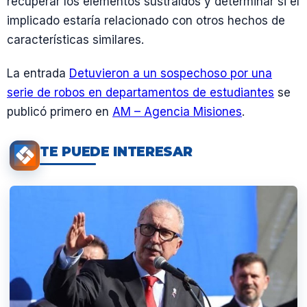
recuperar los elementos sustraídos y determinar si el
implicado estaría relacionado con otros hechos de
características similares.
La entrada
Detuvieron a un sospechoso por una
serie de robos en departamentos de estudiantes
se
publicó primero en
AM – Agencia Misiones
.
TE PUEDE INTERESAR