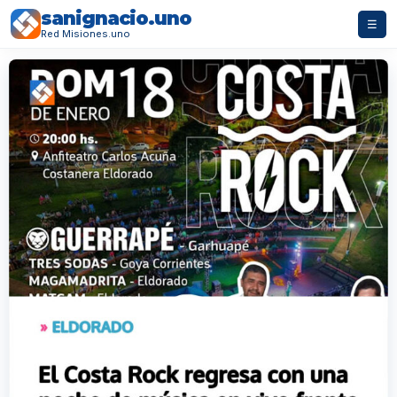
sanignacio.uno
☰
Red Misiones.uno