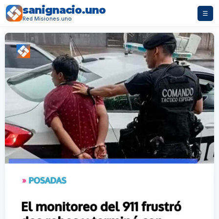
sanignacio.uno
☰
Red Misiones.uno