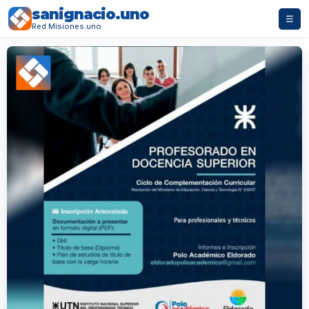
sanignacio.uno
☰
Red Misiones.uno