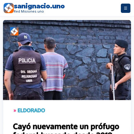
sanignacio.uno
☰
Red Misiones.uno