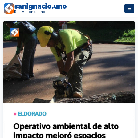
sanignacio.uno
☰
Red Misiones.uno