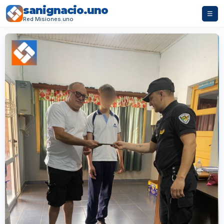
sanignacio.uno
☰
Red Misiones.uno