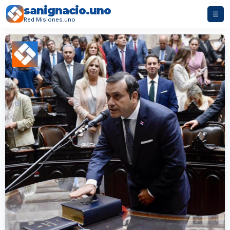
sanignacio.uno
☰
Red Misiones.uno