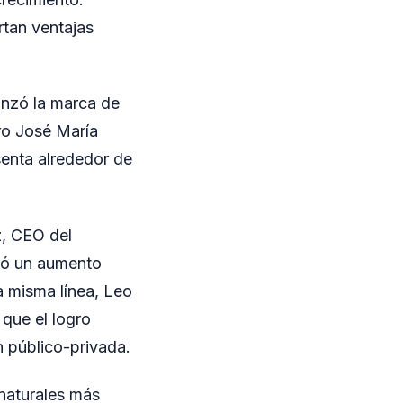
rtan ventajas
anzó la marca de
tro José María
senta alrededor de
z, CEO del
tró un aumento
a misma línea, Leo
que el logro
n público-privada.
 naturales más