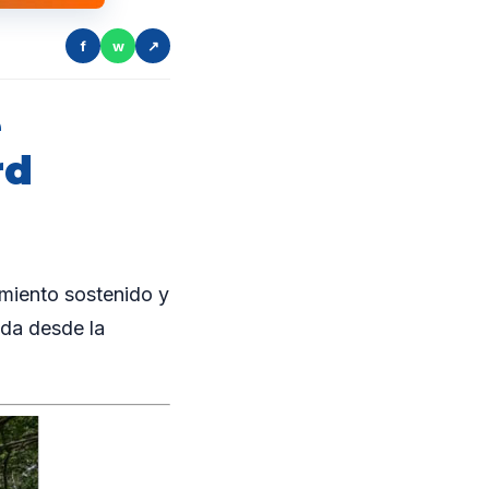
f
w
↗
e
rd
miento sostenido y
ada desde la