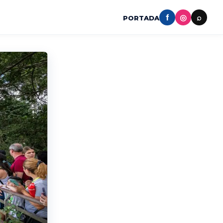
f
◎
⌕
PORTADA