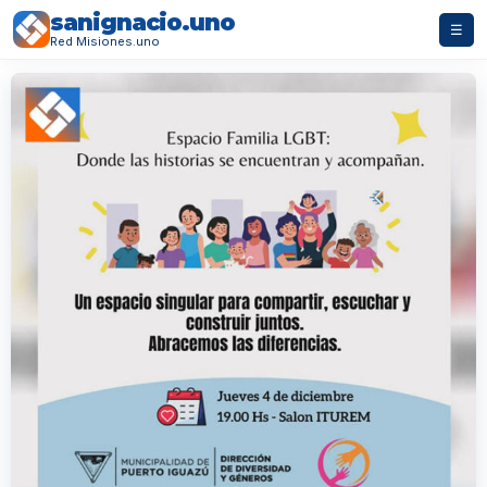
sanignacio.uno
☰
Red Misiones.uno