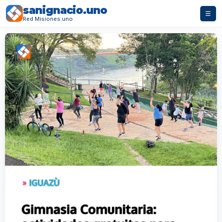
sanignacio.uno
☰
Red Misiones.uno