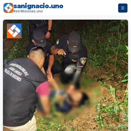
sanignacio.uno
☰
Red Misiones.uno