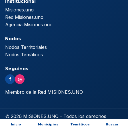
Institucional
Misiones.uno
Red Misiones.uno
Agencia Misiones.uno
Nodos
Nodos Territoriales
Nodos Temáticos
Seguinos
f
◎
Miembro de la Red MISIONES.UNO
© 2026 MISIONES.UNO - Todos los derechos
reservados
Inicio
Municipios
Temáticos
Buscar