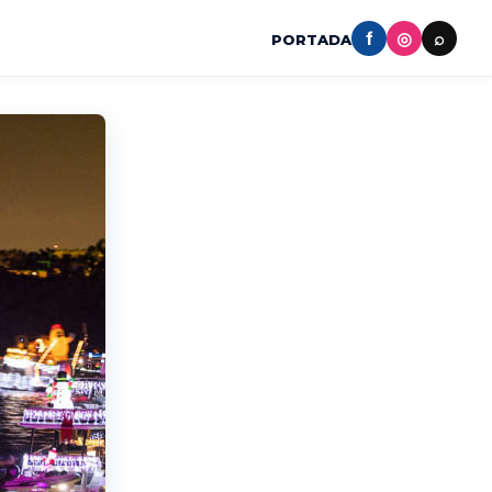
f
◎
⌕
PORTADA