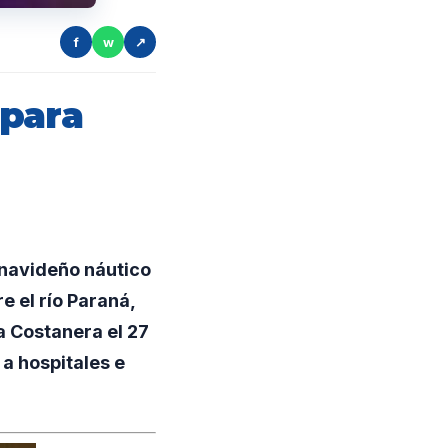
f
w
↗
epara
 navideño náutico
 el río Paraná,
a Costanera el 27
a hospitales e