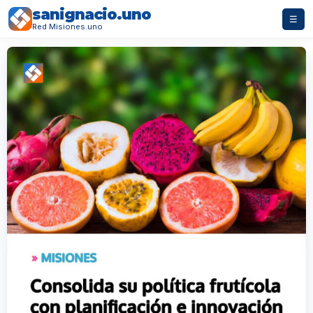
sanignacio.uno
☰
Red Misiones.uno