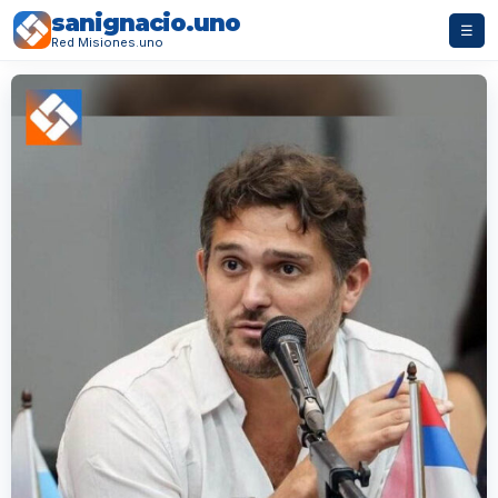
sanignacio.uno
☰
Red Misiones.uno