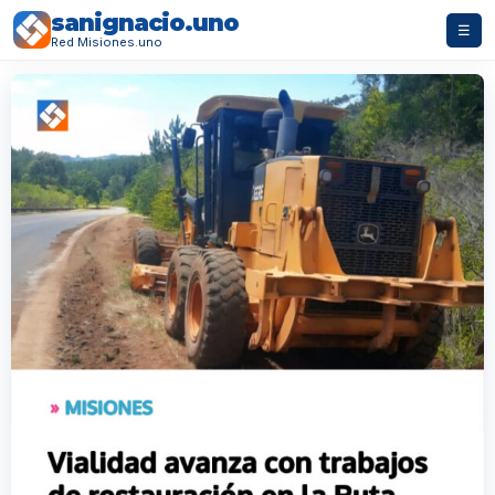
sanignacio.uno
☰
Red Misiones.uno