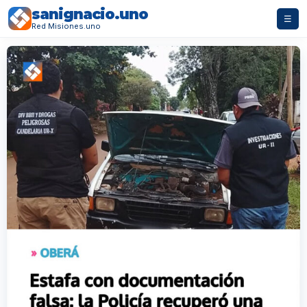
sanignacio.uno
☰
Red Misiones.uno