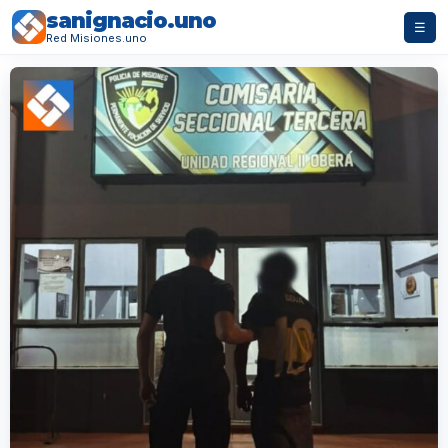
sanignacio.uno
☰
Red Misiones.uno