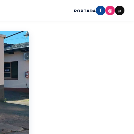
f
◎
⌕
PORTADA