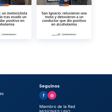
Seguinos
es
f
◎
s
Miembro de la Red
MISIONES.UNO