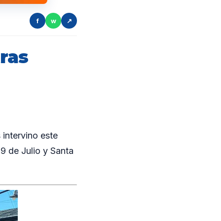
f
w
↗
ras
intervino este
 9 de Julio y Santa