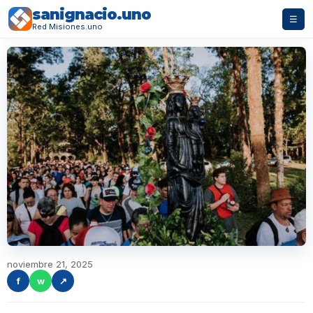
sanignacio.uno
☰
Red Misiones.uno
noviembre 21, 2025
f
w
↗