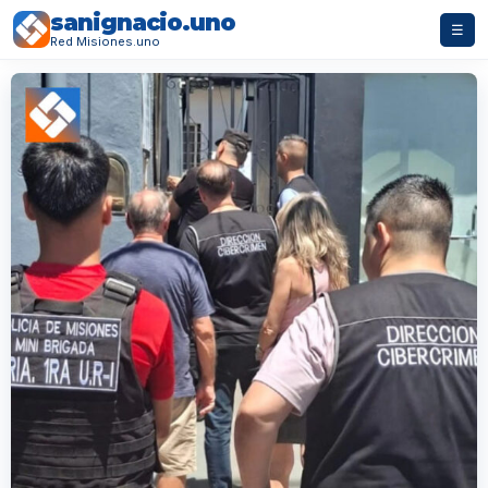
sanignacio.uno
☰
Red Misiones.uno