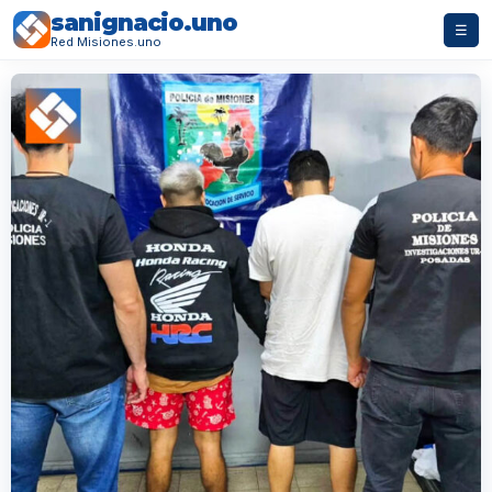
sanignacio.uno
☰
Red Misiones.uno