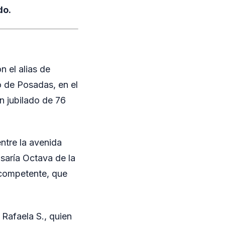
do.
 el alias de
o de Posadas, en el
n jubilado de 76
entre la avenida
isaría Octava de la
 competente, que
 Rafaela S., quien