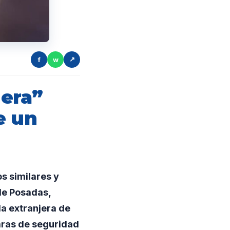
f
w
↗
era”
e un
s similares y
de Posadas,
a extranjera de
ámaras de seguridad