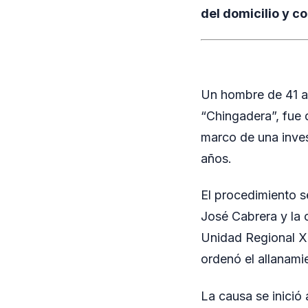
del domicilio y c
Un hombre de 41 añ
“Chingadera”, fue 
marco de una inves
años.
El procedimiento se
José Cabrera y la 
Unidad Regional X,
ordenó el allanami
La causa se inició 