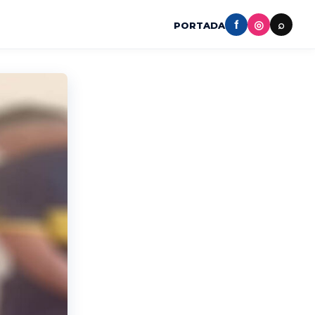
f
◎
⌕
PORTADA