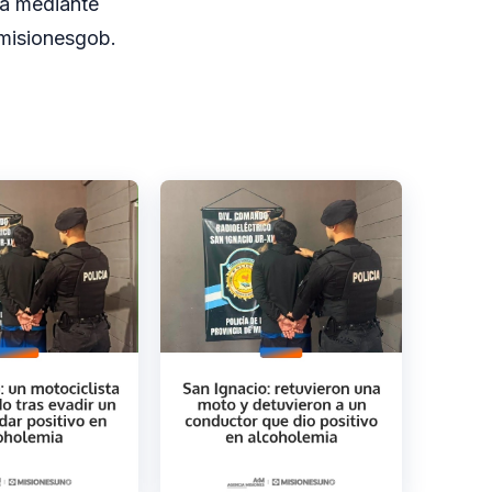
via mediante
misionesgob.