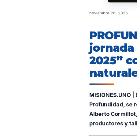
noviembre 26, 2025
PROFUND
jornada 
2025” co
natural
MISIONES.UNO | E
Profundidad, se r
Alberto Cormillot
productores y tal