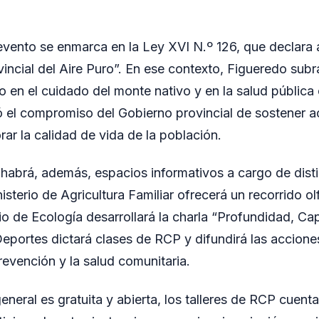
 evento se enmarca en la Ley XVI N.º 126, que declara
incial del Aire Puro”. En ese contexto, Figueredo subr
o en el cuidado del monte nativo y en la salud públic
ó el compromiso del Gobierno provincial de sostener a
ar la calidad de vida de la población.
 habrá, además, espacios informativos a cargo de dist
nisterio de Agricultura Familiar ofrecerá un recorrido o
rio de Ecología desarrollará la charla “Profundidad, Cap
 Deportes dictará clases de RCP y difundirá las accio
revención y la salud comunitaria.
general es gratuita y abierta, los talleres de RCP cuen