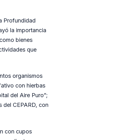
 a Profundidad
ayó la importancia
a como bienes
ctividades que
intos organismos
lfativo con hierbas
ital del Aire Puro”;
nes del CEPARD, con
tan con cupos