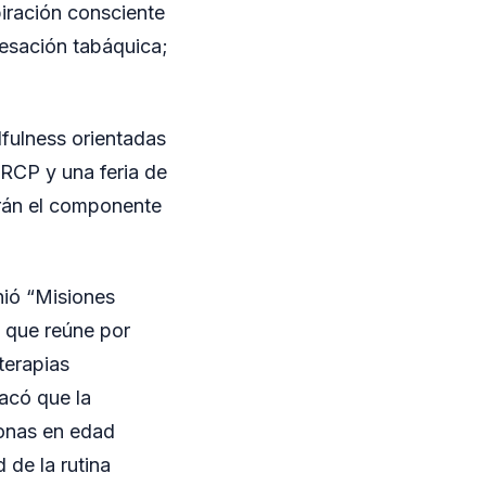
piración consciente
cesación tabáquica;
dfulness orientadas
 RCP y una feria de
rán el componente
nió “Misiones
, que reúne por
terapias
tacó que la
rsonas en edad
 de la rutina