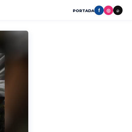
f
◎
⌕
PORTADA