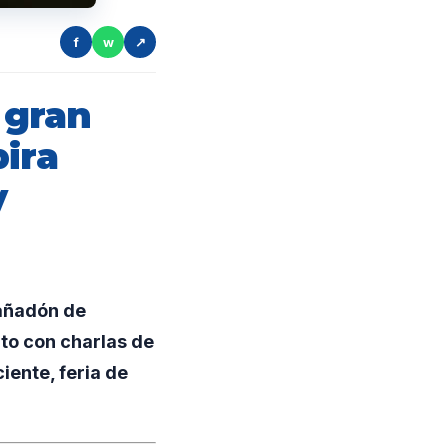
f
w
↗
 gran
ira
y
Cañadón de
ito con charlas de
iente, feria de