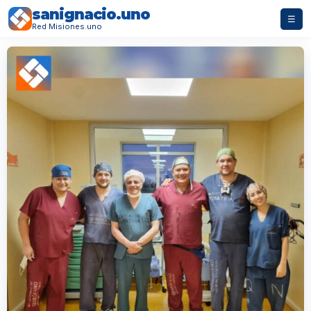
sanignacio.uno
☰
Red Misiones.uno