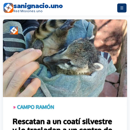
sanignacio.uno
☰
Red Misiones.uno