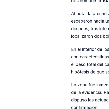
dos hombres trasl
Al notar la prese
escaparon hacia un
después, tras inter
localizaron dos bol
En el interior de l
con característica
el peso total del c
hipótesis de que se
La zona fue inmedi
de la evidencia. Pa
dispuso las actuaci
confirmación.