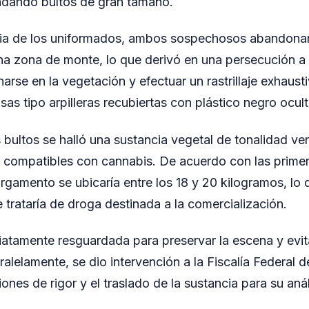
adando bultos de gran tamaño.
ncia de los uniformados, ambos sospechosos abandonar
a zona de monte, lo que derivó en una persecución a 
narse en la vegetación y efectuar un rastrillaje exhaust
sas tipo arpilleras recubiertas con plástico negro ocult
os bultos se halló una sustancia vegetal de tonalidad v
s compatibles con cannabis. De acuerdo con las prime
argamento se ubicaría entre los 18 y 20 kilogramos, lo 
 trataría de droga destinada a la comercialización.
atamente resguardada para preservar la escena y evit
ralelamente, se dio intervención a la Fiscalía Federal 
ones de rigor y el traslado de la sustancia para su anál