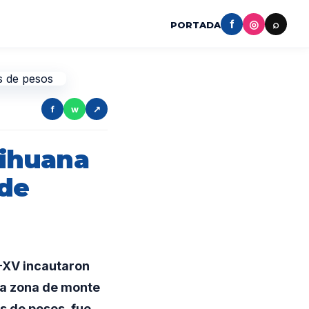
f
◎
⌕
PORTADA
f
w
↗
ihuana
 de
R-XV incautaron
una zona de monte
s de pesos, fue