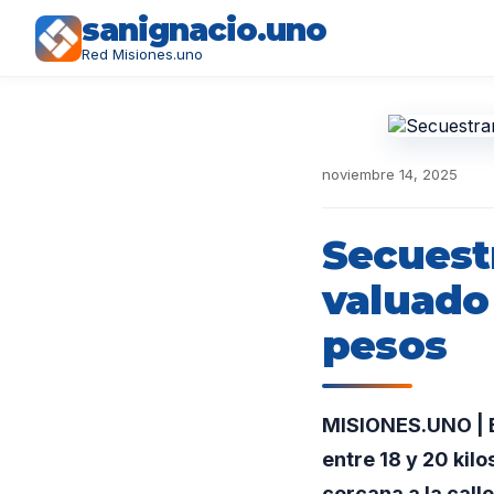
sanignacio.uno
Red Misiones.uno
noviembre 14, 2025
Secuest
valuado
pesos
MISIONES.UNO | Ef
entre 18 y 20 kil
cercana a la call