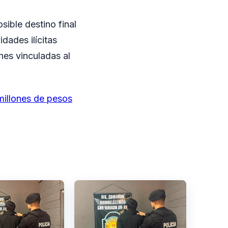
sible destino final
dades ilícitas
nes vinculadas al
illones de pesos