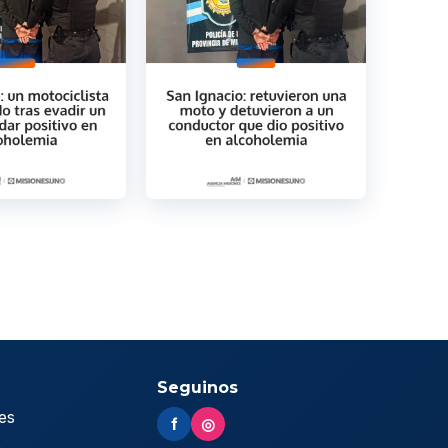
Seguinos
es
f
◎
s