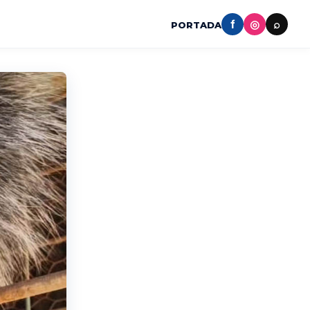
f
◎
⌕
PORTADA