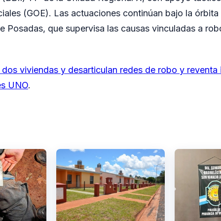
ales (GOE). Las actuaciones continúan bajo la órbita
de Posadas, que supervisa las causas vinculadas a robo
 dos viviendas y desarticulan redes de robo y reventa i
es UNO
.