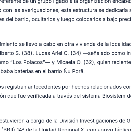
referente de un grupo ligado a la organización encabe
 con las averiguaciones, esta estructura se dedicaría 
es del barrio, ocultarlos y luego colocarlos a bajo preci
miento se llevó a cabo en otra vivienda de la localid
lberto S. (38), Lucas Ariel C. (34) —señalado como in
mo “Los Polacos”— y Micaela O. (32), quien reciente
obaba baterías en el barrio Ñu Porã.
s registran antecedentes por hechos relacionados con 
ón que fue verificada a través del sistema Biosistem de
estuvieron a cargo de la División Investigaciones de G
 (BBII) 14ª de la Unidad Regional X, con apoyo táctic