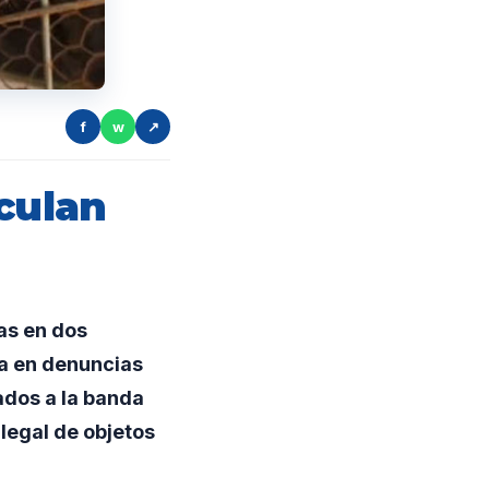
f
w
↗
culan
as en dos
da en denuncias
ados a la banda
legal de objetos