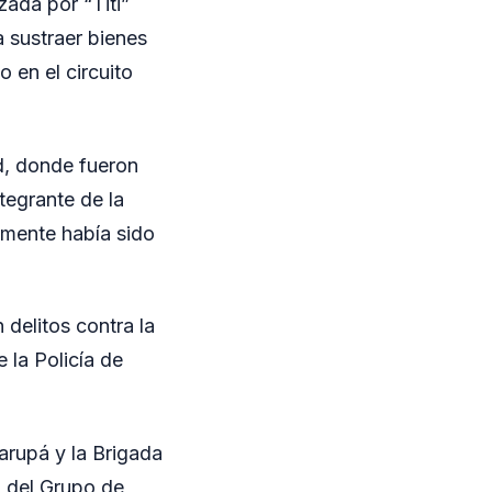
zada por “Titi”
a sustraer bienes
o en el circuito
ad, donde fueron
tegrante de la
mente había sido
delitos contra la
 la Policía de
arupá y la Brigada
o del Grupo de