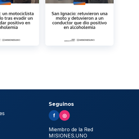
Seguinos
es
f
◎
s
Miembro de la Red
MISIONES.UNO