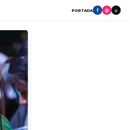
f
◎
⌕
PORTADA