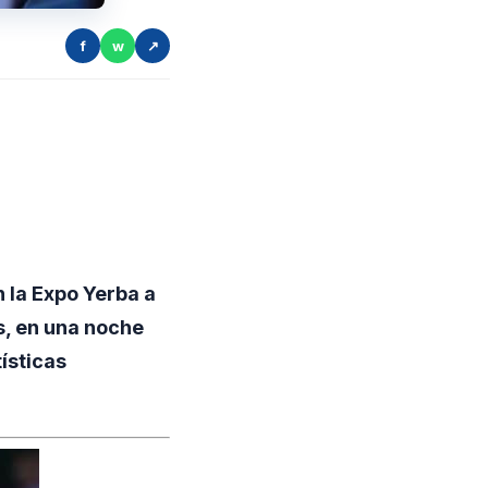
f
w
↗
 la Expo Yerba a
s, en una noche
ísticas