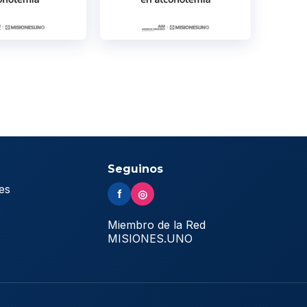
Seguinos
es
f
◎
s
Miembro de la Red
MISIONES.UNO