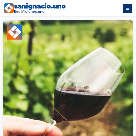
sanignacio.uno
☰
Red Misiones.uno