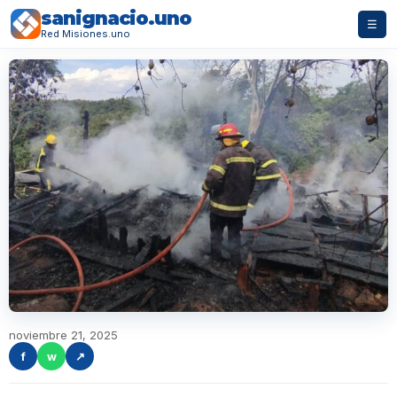
sanignacio.uno
☰
Red Misiones.uno
noviembre 21, 2025
f
w
↗