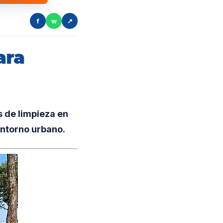
f
w
↗
ara
 de limpieza en
 entorno urbano.