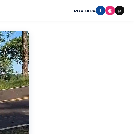
f
◎
⌕
PORTADA