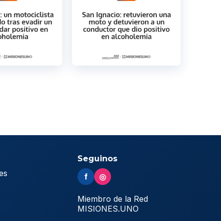
Seguinos
es
f
◎
s
Miembro de la Red
MISIONES.UNO