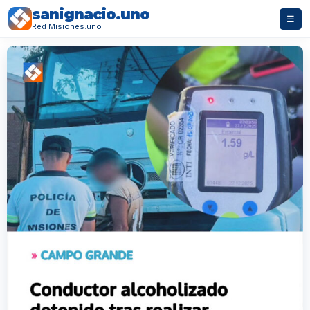
sanignacio.uno
☰
Red Misiones.uno