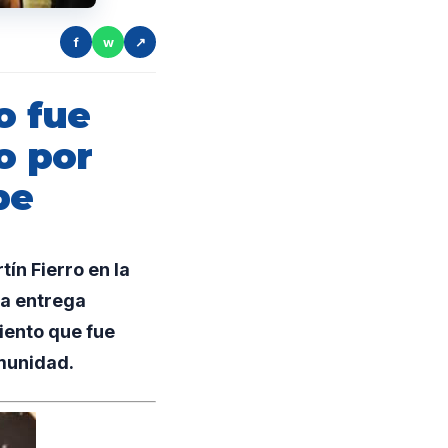
f
w
↗
o fue
o por
be
ín Fierro en la
ra entrega
iento que fue
omunidad.