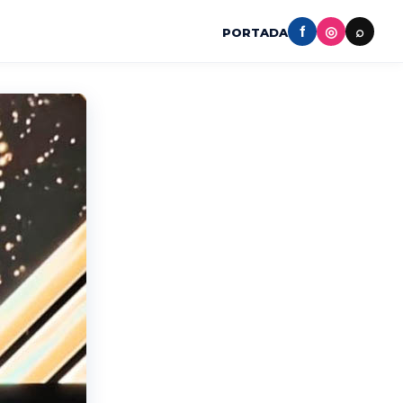
f
◎
⌕
PORTADA