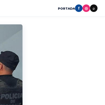
f
◎
⌕
PORTADA