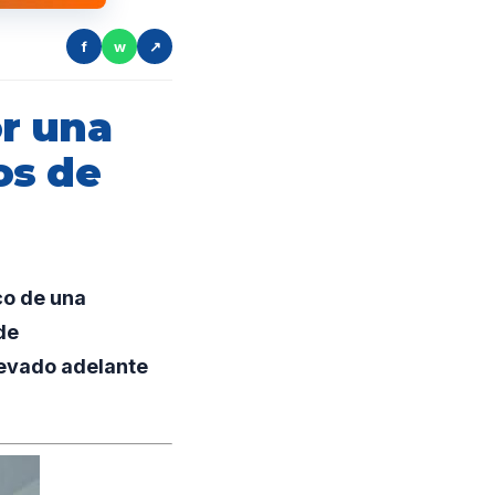
f
w
↗
r una
os de
co de una
de
levado adelante