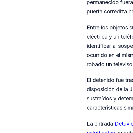
permanecido fuera d
puerta corrediza ha
Entre los objetos s
eléctrica y un teléf
identificar al sosp
ocurrido en el mism
robado un televisor
El detenido fue tr
disposición de la J
sustraídos y deter
características simi
La entrada
Detuvie
estudiantes
se pub