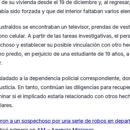
e su vivienda desde el 19 de diciembre y, al regresar,
bía sido forzada y que del interior faltaban varios ele
ustraídos se encontraban un televisor, prendas de vest
ono celular. A partir de las tareas investigativas, el per
echoso y establecer su posible vinculación con otro he
o predio, en perjuicio de una estudiante de 19 años, a
.
asladado a la dependencia policial correspondiente, d
usticia. En tanto, continúan las diligencias para recup
minar si el implicado estaría relacionado con otros hec
lares.
ron a un sospechoso por una serie de robos en depa
licó primero en
AM – Agencia Misiones
.