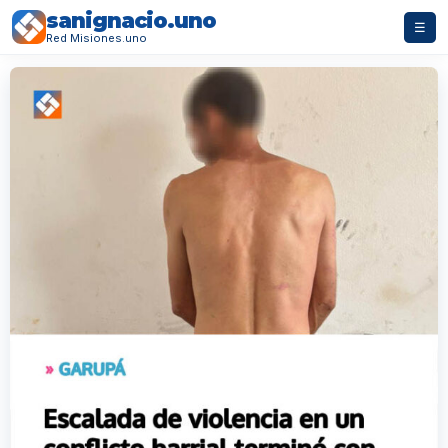
sanignacio.uno
☰
Red Misiones.uno