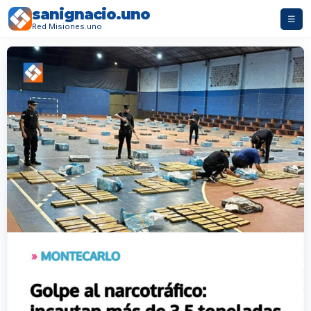
sanignacio.uno
☰
Red Misiones.uno