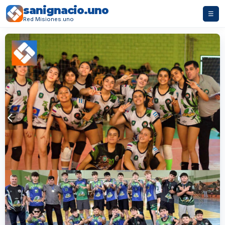
sanignacio.uno
☰
Red Misiones.uno